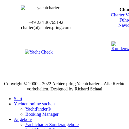
Char
Charter V
Führ
+49 234 30765192
Navio
charter(at)achterspring.com
Copyright © 2000 – 2022 Achterspring Yachtcharter – Alle Rechte
vorbehalten. Designed by Richard Schaal
Start
Yachten online suchen
YachtFinder®
Booking Manager
Angebote
Yachtcharter Sonderangebote